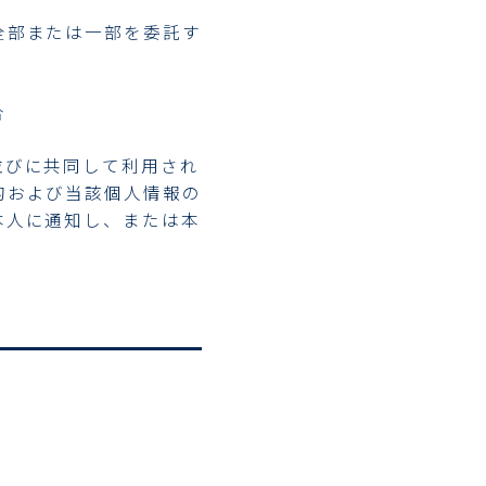
全部または一部を委託す
合
並びに共同して利用され
的および当該個人情報の
本人に通知し、または本