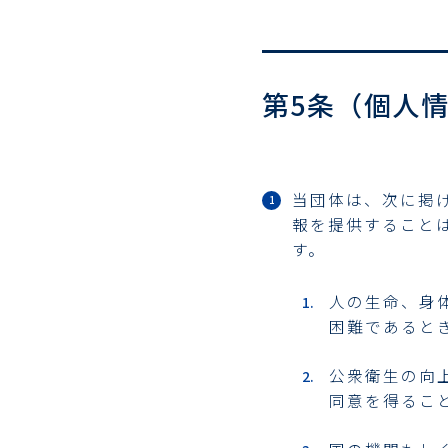
第5条（個人
当団体は、次に掲
報を提供すること
す。
人の生命、身
困難であると
公衆衛生の向
同意を得るこ